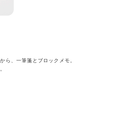
』から、一筆箋とブロックメモ。
め。