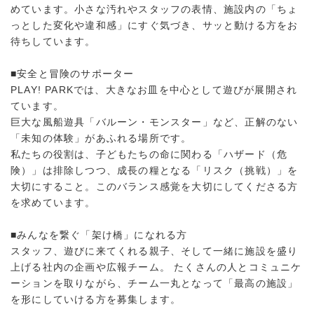
めています。小さな汚れやスタッフの表情、施設内の「ちょ
っとした変化や違和感」にすぐ気づき、サッと動ける方をお
待ちしています。
■安全と冒険のサポーター
PLAY! PARKでは、大きなお皿を中心として遊びが展開され
ています。
巨大な風船遊具「バルーン・モンスター」など、正解のない
「未知の体験」があふれる場所です。
私たちの役割は、子どもたちの命に関わる「ハザード（危
険）」は排除しつつ、成長の糧となる「リスク（挑戦）」を
大切にすること。このバランス感覚を大切にしてくださる方
を求めています。
■みんなを繋ぐ「架け橋」になれる方
スタッフ、遊びに来てくれる親子、そして一緒に施設を盛り
上げる社内の企画や広報チーム。 たくさんの人とコミュニケ
ーションを取りながら、チーム一丸となって「最高の施設」
を形にしていける方を募集します。