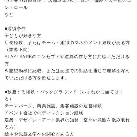
売上等の数値管理： 店舗単体の売上管理、備品・人件費のコ
ントロール
など
■必須条件
子どもが好きな方
店長経験、またはチーム・組織のマネジメント経験がある方
（業界不問）
PLAY! PARKのコンセプトや遊具の在り方に共感いただける
方
※志望動機に記載、または面接での対話を通じて理解を深め
ていただける方を歓迎します。
■歓迎する経験・バックグラウンド（いずれかに当てはま
る）
テーマパーク、商業施設、集客施設の運営経験
イベント会社でのディレクション経験
建築・デザイン・アート業界の知見（空間の意図を汲み取れ
る方）
絵本や児童文学への関心がある方