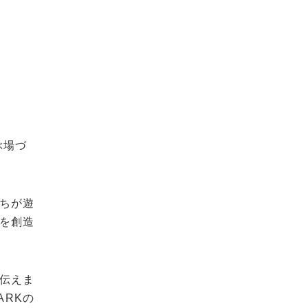
ぶ場づ
たちが遊
びを創造
を伝えま
ARKの