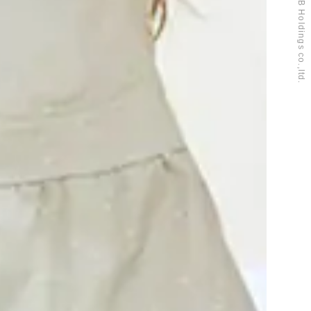
© A&B Holdings co.,ltd.